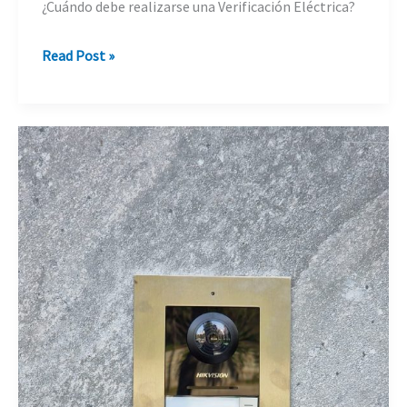
¿Cuándo debe realizarse una Verificación Eléctrica?
Necesito
Read Post »
una
revisión
de
mi
instalación
eléctrica