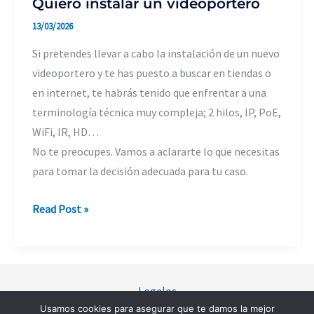
Quiero instalar un videoportero
13/03/2026
Si pretendes llevar a cabo la instalación de un nuevo
videoportero y te has puesto a buscar en tiendas o
en internet, te habrás tenido que enfrentar a una
terminología técnica muy compleja; 2 hilos, IP, PoE,
WiFi, IR, HD…
No te preocupes. Vamos a aclararte lo que necesitas
para tomar la decisión adecuada para tu caso.
Quiero
Read Post »
instalar
un
videoportero
Legales
Usamos cookies para asegurar que te damos la mejor