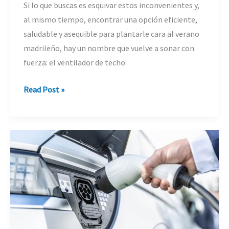
Si lo que buscas es esquivar estos inconvenientes y,
al mismo tiempo, encontrar una opción eficiente,
saludable y asequible para plantarle cara al verano
madrileño, hay un nombre que vuelve a sonar con
fuerza: el ventilador de techo.
Instalación
Read Post »
de
ventiladores
de
techo
en
Madrid